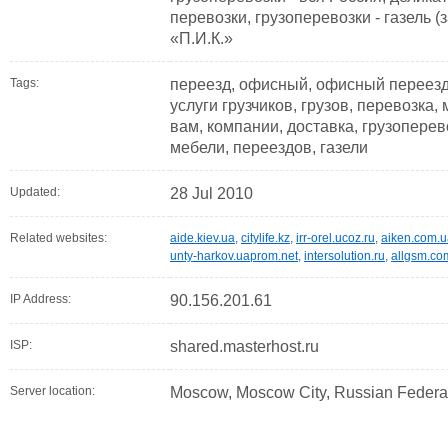
перевозки, грузоперевозки - газель (
«П.И.К.»
Tags:
переезд, офисный, офисный переезд, 
услуги грузчиков, грузов, перевозка,
вам, компании, доставка, грузоперевоз
мебели, переездов, газели
Updated:
28 Jul 2010
Related websites:
aide.kiev.ua
,
citylife.kz
,
irr-orel.ucoz.ru
,
aiken.com.u
unty-harkov.uaprom.net
,
intersolution.ru
,
allgsm.co
IP Address:
90.156.201.61
ISP:
shared.masterhost.ru
Server location:
Moscow, Moscow City, Russian Federa