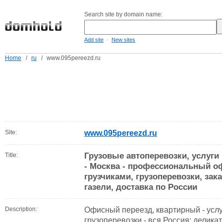
Search site by domain name:
-
Add site
New sites
Home
/
ru
/
www.095pereezd.ru
Site:
www.095pereezd.ru
Грузовые автоперевозки, услуги 
Title:
- Москва - профессиональный о
грузчиками, грузоперевозки, зака
газели, доставка по России
Description:
Офисный переезд, квартирный - услуг
грузоперевозки - вся Россия; делик