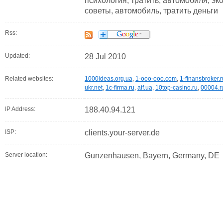
психология, тратить, автомобиля, эк
советы, автомобиль, тратить деньги
Rss:
Updated:
28 Jul 2010
Related websites:
1000ideas.org.ua
,
1-ooo-ooo.com
,
1-finansbroker.r
ukr.net
,
1c-firma.ru
,
aif.ua
,
10top-casino.ru
,
00004.r
IP Address:
188.40.94.121
ISP:
clients.your-server.de
Server location:
Gunzenhausen, Bayern, Germany, DE