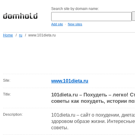
Search site by domain name:
-
Add site
New sites
Home
/
ru
/
www.101dieta.ru
Site:
www.101dieta.ru
101dieta.ru – Похудеть – легко! 
Title:
советы как похудеть, истории по
Description:
101dieta.ru – сайт о похудении, диет
здоровом образе жизни. Интересные 
советы.