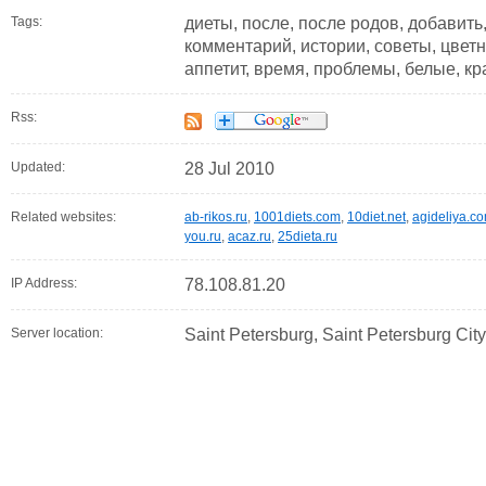
Tags:
диеты, после, после родов, добавить
комментарий, истории, советы, цветн
аппетит, время, проблемы, белые, к
Rss:
Updated:
28 Jul 2010
Related websites:
ab-rikos.ru
,
1001diets.com
,
10diet.net
,
agideliya.c
you.ru
,
acaz.ru
,
25dieta.ru
IP Address:
78.108.81.20
Server location:
Saint Petersburg, Saint Petersburg Cit