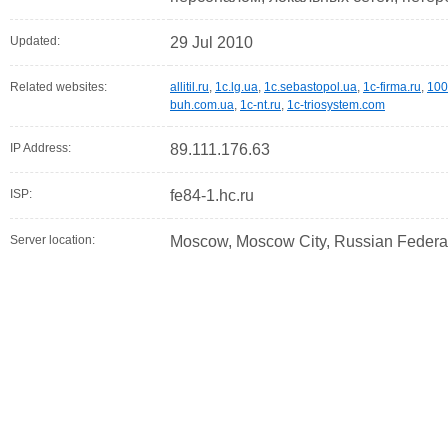
Updated:
29 Jul 2010
Related websites:
allitil.ru
,
1c.lg.ua
,
1c.sebastopol.ua
,
1c-firma.ru
,
100
buh.com.ua
,
1c-nt.ru
,
1c-triosystem.com
IP Address:
89.111.176.63
ISP:
fe84-1.hc.ru
Server location:
Moscow, Moscow City, Russian Federa