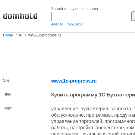
Search site by domain name:
-
Add site
New sites
Home
/
ru
/
www.1c-progress.ru
Site:
www.1c-progress.ru
Купить программу 1С Бухгалтери
Title:
Tags:
управление, бухгалтерия, зарплата,
обслуживание, программы, продукты,
управление торговлей, программного
работы, настройка, абонентское, ко
персоналом, локальных сетей, петер