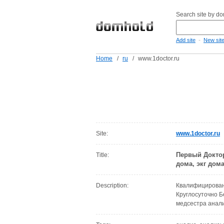
Search site by d
-
Add site
New sit
Home
/
ru
/
www.1doctor.ru
Site:
www.1doctor.ru
Первый Доктор
Title:
дома, экг дома
Description:
Квалифицирован
Круглосуточно Б
медсестра анали