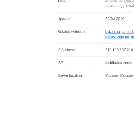
Tags:
анализ, анализы,
лечение, детский
Updated:
29 Jul 2010
Related websites:
byk.in.ua
,
cdmed.
bioline.com.ua
,
d
IP Address:
213.189.197.216
ISP:
distributed.zenon
Server location:
Moscow, Moscow C