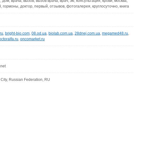
 дом, врача, вызов, вызов врача, врач, экг, консультация, крови, москва,
, гормоны, доктор, первый, отзывов, фотогалерея, круглосуточно, книга
ru
,
bright-bio.com
,
08.od.ua
,
biolab.com.ua
,
28dnej.com.ua
,
megamed48.ru
,
octoralfa.ru
,
oncomarket.ru
.net
ity, Russian Federation, RU