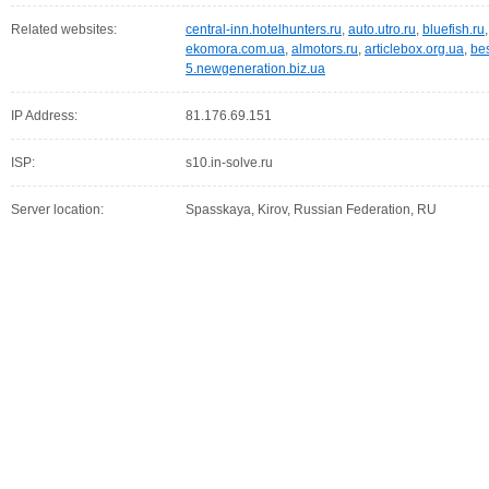
Related websites:
central-inn.hotelhunters.ru
,
auto.utro.ru
,
bluefish.ru
ekomora.com.ua
,
almotors.ru
,
articlebox.org.ua
,
bes
5.newgeneration.biz.ua
IP Address:
81.176.69.151
ISP:
s10.in-solve.ru
Server location:
Spasskaya, Kirov, Russian Federation, RU