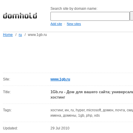
Search site by domain name:
-
Add site
New sites
Home
/
ru
/
www.1gb.ru
Site:
www.1gb.ru
1Gb.ru - Дом для вашего сайта; универса
Title:
хостинг
Tags:
хостинг, ин, ru, hyper, microsoft, домен, почта, ски
имена, домены, 1gb, php, vds
Updated:
29 Jul 2010