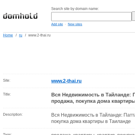
Search site by domain name:
-
Add site
New sites
Home
/
ru
/
www.2-thai.ru
Site:
www.2-thai.ru
Вся Недвижимость в Тайланде: П
Title:
продажа, покупка дома квартиры
Description:
Вся Недвижимость в Тайланде: Патта
покупка дома квартиры в Таиланде
Tags: