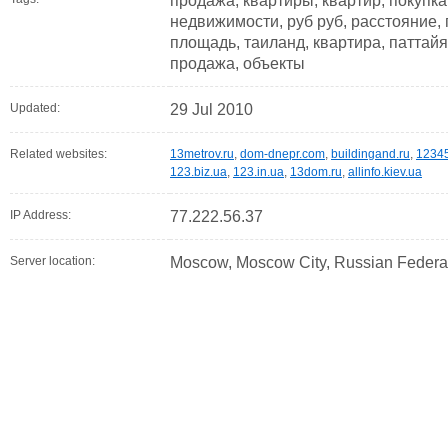
продажа, квартиры, квартир, покупка
недвижимости, руб руб, расстояние, 
площадь, таиланд, квартира, паттайя
продажа, объекты
Updated:
29 Jul 2010
Related websites:
13metrov.ru
,
dom-dnepr.com
,
buildingand.ru
,
12345
123.biz.ua
,
123.in.ua
,
13dom.ru
,
allinfo.kiev.ua
IP Address:
77.222.56.37
Server location:
Moscow, Moscow City, Russian Federa