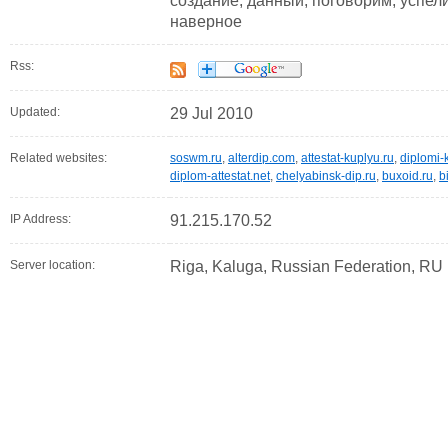
создание, данный, поговорим, успели
наверное
Rss:
Updated:
29 Jul 2010
Related websites:
soswm.ru
,
alterdip.com
,
attestat-kuplyu.ru
,
diplomi-
diplom-attestat.net
,
chelyabinsk-dip.ru
,
buxoid.ru
,
b
IP Address:
91.215.170.52
Server location:
Riga, Kaluga, Russian Federation, RU