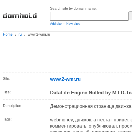
Search site by domain name:
-
Add site
New sites
Home
/
ru
/
www.2-wmr.ru
Site:
www.2-wmr.ru
DataLife Engine Nulled by M.I.D-T
Title:
Description:
Демонстрационная страница движка 
Tags:
webmoney, движок, аттестат, привет, 
комментировать, опубликовал, просм