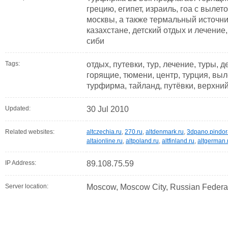
грецию, египет, израиль, гоа с вылет
москвы, а также термальный источни
казахстане, детский отдых и лечение
сиби
Tags:
отдых, путевки, тур, лечение, туры, д
горящие, тюмени, центр, турция, выл
турфирма, тайланд, путёвки, верхни
Updated:
30 Jul 2010
Related websites:
altczechia.ru
,
270.ru
,
altdenmark.ru
,
3dpano.pindo
altaionline.ru
,
altpoland.ru
,
altfinland.ru
,
altgerman.
IP Address:
89.108.75.59
Server location:
Moscow, Moscow City, Russian Federa