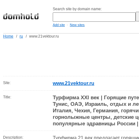
Search site by domain name:
-
Add site
New sites
Home
/
ru
/
www.21vektour.ru
Site:
www.21vektour.ru
Турфирма XXI век | Горящие путе
Title:
Тунис, ОАЭ, Израиль, отдых и ле
Италия, Чехия, Германия, горяч
горнолыжные центры, детские ц
популярные здравницы России 
Description:
Турфирма 21 век предлагает горящие