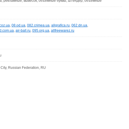
а, рекламные, вывесок, объемные буквы, штендер, объемные
coz.ua
,
08.od.ua
,
082.crimea.ua
,
allgrafica.ru
,
062.dn.ua
,
d.com.ua
,
air-ball.ru
,
095.org.ua
,
allfreewarez.ru
u
ity, Russian Federation, RU