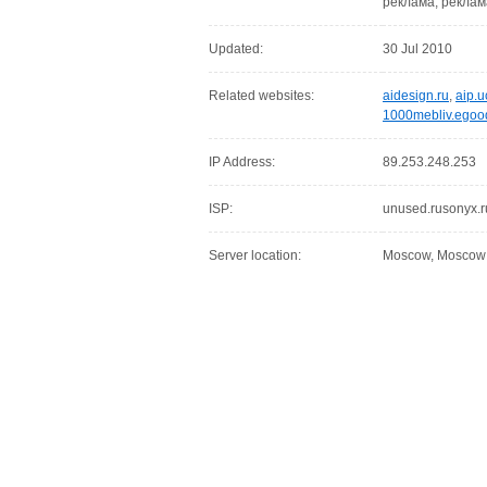
реклама, реклам
Updated:
30 Jul 2010
Related websites:
aidesign.ru
,
aip.u
1000mebliv.egoo
IP Address:
89.253.248.253
ISP:
unused.rusonyx.r
Server location:
Moscow, Moscow C