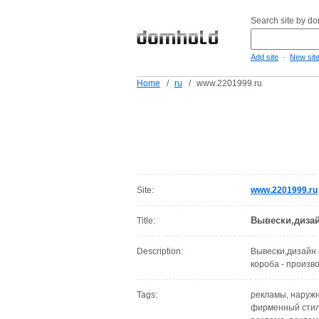
Search site by d
-
Add site
New sit
Home
/
ru
/
www.2201999.ru
Site:
www.2201999.ru
Вывески,диза
Title:
Description:
Вывески,дизайн
короба - произв
Tags:
рекламы, наружн
фирменный стиль