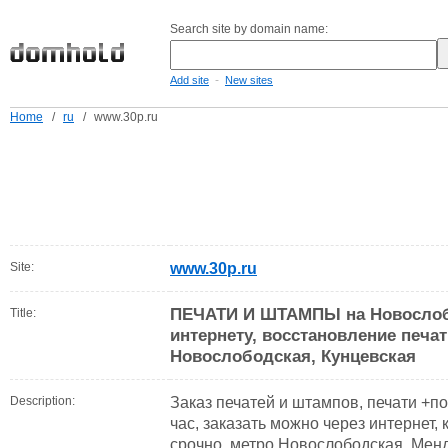
Search site by domain name:
-
Add site
New sites
Home
/
ru
/
www.30p.ru
Site:
www.30p.ru
ПЕЧАТИ И ШТАМПЫ на Новослободс
Title:
интернету, восстановление печат
Новослободская, Кунцевская
Description:
Заказ печатей и штампов, печати +по 
час, заказать можно через интернет, 
срочно, метро Новослободская, Мен