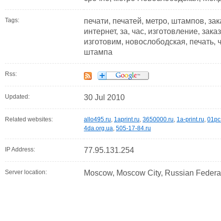
Tags:
печати, печатей, метро, штампов, зак
интернет, за, час, изготовление, зака
изготовим, новослободская, печать, 
штампа
Rss:
Updated:
30 Jul 2010
Related websites:
allo495.ru
,
1aprint.ru
,
3650000.ru
,
1a-print.ru
,
01pc
4da.org.ua
,
505-17-84.ru
IP Address:
77.95.131.254
Server location:
Moscow, Moscow City, Russian Federa