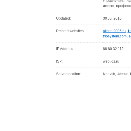
управления, пла
ижевск, профес
Updated:
30 Jul 2010
Related websites:
akcent2005.ru
,
1c
triosystem.com
,
1
IP Address:
88.80.32.112
ISP:
web.idz.ru
Server location:
Izhevsk, Udmurt,