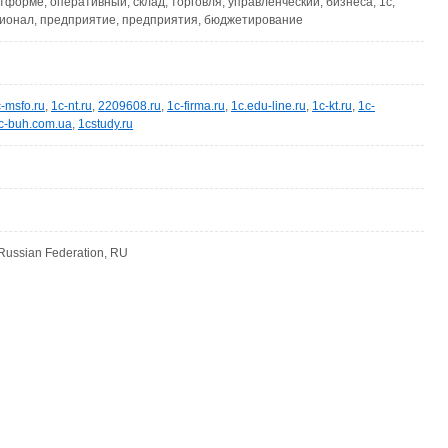
тформе, оперативный, склад, торговля, управленческий, бизнеса, 1с,
сионал, предприятие, предприятия, бюджетирование
-msfo.ru
,
1c-nt.ru
,
2209608.ru
,
1c-firma.ru
,
1c.edu-line.ru
,
1c-kt.ru
,
1c-
c-buh.com.ua
,
1cstudy.ru
 Russian Federation, RU