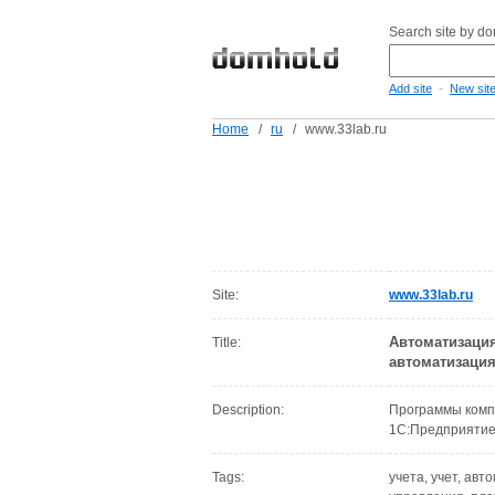
Search site by d
-
Add site
New sit
Home
/
ru
/
www.33lab.ru
Site:
www.33lab.ru
Автоматизация
Title:
автоматизация
Description:
Программы комп
1С:Предприятие
Tags:
учета, учет, авт