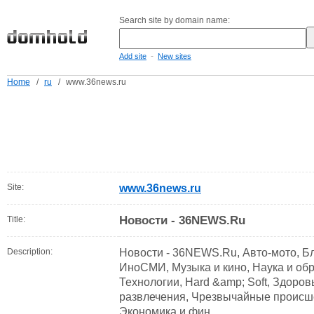
Search site by domain name:
-
Add site
New sites
Home
/
ru
/
www.36news.ru
Site:
www.36news.ru
Новости - 36NEWS.Ru
Title:
Description:
Новости - 36NEWS.Ru, Авто-мото, Бл
ИноСМИ, Музыка и кино, Наука и обр
Технологии, Hard &amp; Soft, Здоров
развлечения, Чрезвычайные происше
Экономика и фин