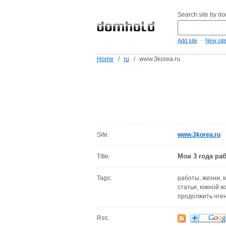
Search site by d
-
Add site
New sit
Home
/
ru
/
www.3korea.ru
Site:
www.3korea.ru
Мои 3 года ра
Title:
Tags:
работы, жизни, к
статьи, южной к
продолжить чтени
Rss: