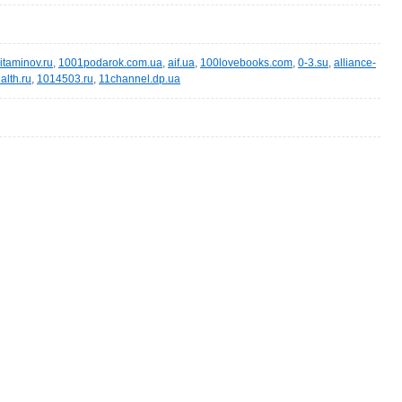
itaminov.ru
,
1001podarok.com.ua
,
aif.ua
,
100lovebooks.com
,
0-3.su
,
alliance-
alth.ru
,
1014503.ru
,
11channel.dp.ua