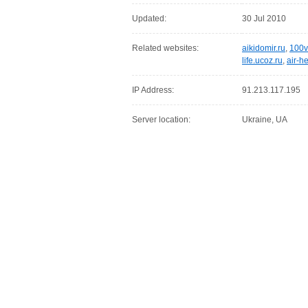
Updated:
30 Jul 2010
Related websites:
aikidomir.ru
,
100v
life.ucoz.ru
,
air-he
IP Address:
91.213.117.195
Server location:
Ukraine, UA