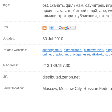
Tags:
ost, скачать, фильмам, саундтрек, игр
архив, заказать, битрейт, mp3, ape, w
администратора, публикация, катего
Rss:
Updated:
30 Jul 2010
Related websites:
allfreegame.ru
,
allfreeware.ru
,
allfreewarez.ru
,
allg
online.ru
,
avtogran.ru
,
oldgames.ru
,
aikidoki.org
,
ol
IP Address:
213.189.197.30
ISP:
distributed.zenon.net
Server location:
Moscow, Moscow City, Russian Federa