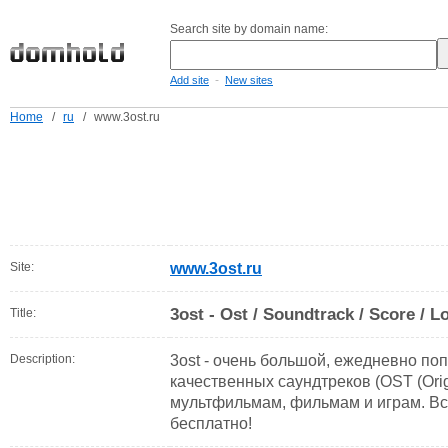
Search site by domain name:
-
Add site
New sites
Home
/
ru
/
www.3ost.ru
Site:
www.3ost.ru
3ost - Ost / Soundtrack / Score / 
Title:
Description:
3ost - очень большой, ежедневно п
качественных саундтреков (OST (Origi
мультфильмам, фильмам и играм. Вс
бесплатно!