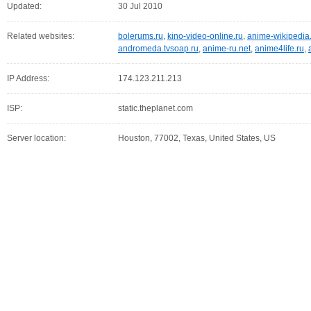
Updated:
30 Jul 2010
Related websites:
bolerums.ru
,
kino-video-online.ru
,
anime-wikipedia.
andromeda.tvsoap.ru
,
anime-ru.net
,
anime4life.ru
,
IP Address:
174.123.211.213
ISP:
static.theplanet.com
Server location:
Houston, 77002, Texas, United States, US