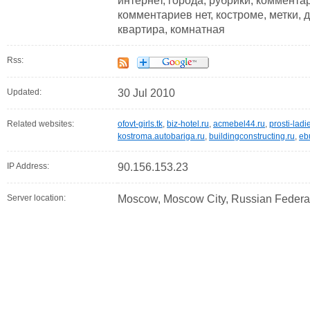
интернет, города, рубрики, коммента
комментариев нет, костроме, метки, д
квартира, комнатная
Rss:
Updated:
30 Jul 2010
Related websites:
ofovt-girls.tk
,
biz-hotel.ru
,
acmebel44.ru
,
prosti-ladi
kostroma.autobariga.ru
,
buildingconstructing.ru
,
ebu
IP Address:
90.156.153.23
Server location:
Moscow, Moscow City, Russian Federa