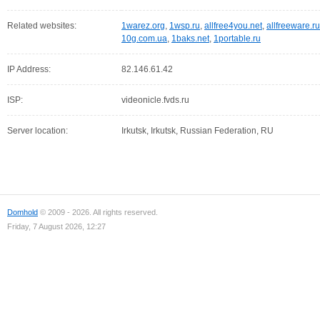
Related websites:
1warez.org
,
1wsp.ru
,
allfree4you.net
,
allfreeware.ru
10g.com.ua
,
1baks.net
,
1portable.ru
IP Address:
82.146.61.42
ISP:
videonicle.fvds.ru
Server location:
Irkutsk, Irkutsk, Russian Federation, RU
Domhold
© 2009 - 2026. All rights reserved.
Friday, 7 August 2026, 12:27