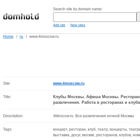
Search site by domain name:
-
Add site
New sites
Home
/
ru
/
www.4moscow.ru
Site:
www.4moscow.ru
Клубы Москвы. Афиша Москвы. Рестораны
Title:
развлечения. Работа в ресторанах и клу
Description:
4Moscow.ru. Все развлечения ночной Москвы
Tags:
концерт, ресторан, клуб, театр, концерты, театр
выставка, досуг, москве, ресторанов, клубов, нов