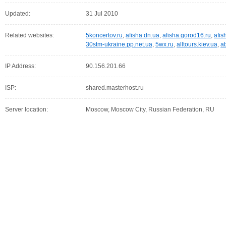
Updated:
31 Jul 2010
Related websites:
5koncertov.ru
,
afisha.dn.ua
,
afisha.gorod16.ru
,
afis
30stm-ukraine.pp.net.ua
,
5wx.ru
,
alltours.kiev.ua
,
a
IP Address:
90.156.201.66
ISP:
shared.masterhost.ru
Server location:
Moscow, Moscow City, Russian Federation, RU