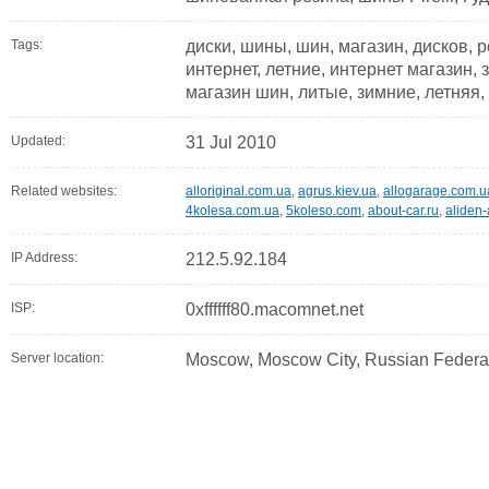
Tags:
диски, шины, шин, магазин, дисков, р
интернет, летние, интернет магазин,
магазин шин, литые, зимние, летняя
Updated:
31 Jul 2010
Related websites:
alloriginal.com.ua
,
agrus.kiev.ua
,
allogarage.com.u
4kolesa.com.ua
,
5koleso.com
,
about-car.ru
,
aliden-
IP Address:
212.5.92.184
ISP:
0xffffff80.macomnet.net
Server location:
Moscow, Moscow City, Russian Federa