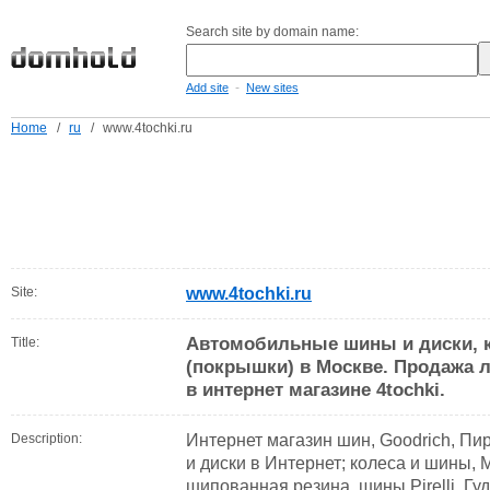
Search site by domain name:
-
Add site
New sites
Home
/
ru
/
www.4tochki.ru
Site:
www.4tochki.ru
Автомобильные шины и диски, 
Title:
(покрышки) в Москве. Продажа л
в интернет магазине 4tochki.
Description:
Интернет магазин шин, Goodrich, Пир
и диски в Интернет; колеса и шины, 
шипованная резина, шины Pirelli, Гу