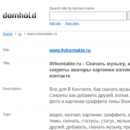
Search site by domain name:
-
Add site
New sites
Home
/
ru
/
www.4vkontakte.ru
Site:
www.4vkontakte.ru
4Vkontakte.ru - Скачать музыку, 
Title:
cекреты аватары картинки взло
контакте
Description:
Все для В Контакте. Как скачать музы
Секреты как добавить друзей, взлом
фото и картинки граффити темы Вко
Tags:
видео, контакт, картинки, граффити, 
темы, скачать, статусы, статус, музы
друзей, добавить, скачать музыку, п