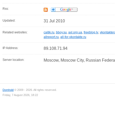
Rss:
Updated:
31 Jul 2010
Related websites:
caitik.ru
,
bboy.su
,
axl.org.ua
,
freeblog.lv
,
vkontakter
allreport.ru
,
all-for-vkontakte.ru
IP Address:
89.108.71.94
Server location:
Moscow, Moscow City, Russian Federa
Domhold
© 2009 - 2026. All rights reserved.
Friday, 7 August 2026, 18:22