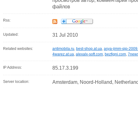
просмотров автор, комментарии просмотр
файлов
Rss:
Updated:
31 Jul 2010
Related websites:
antimobila.ru
,
best-shop.at.ua
,
asya-jimm-qip-2009
4warez.at.ua
,
alexalx-soft.com
,
bezfigni.com
,
7news
IP Address:
85.17.3.199
Server location:
Amsterdam, Noord-Holland, Netherlan