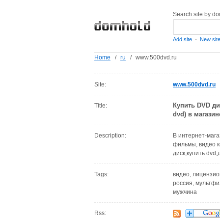
Search site by d
-
Add site
New sit
Home
/
ru
/
www.500dvd.ru
Site:
www.500dvd.ru
Купить DVD ди
Title:
dvd) в магазин
Description:
В интернет-мага
фильмы, видео к
диск,купить dvd
Tags:
видео, лицензион
россия, мультфи
мужчина
Rss: