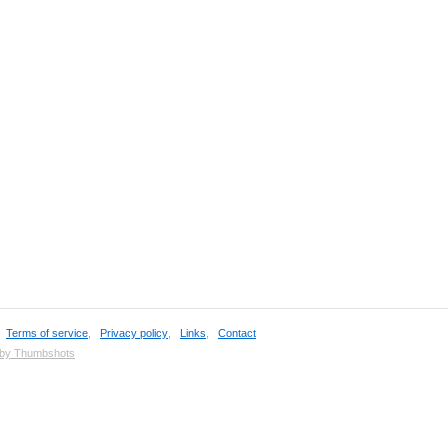
,
Terms of service
,
Privacy policy
,
Links
,
Contact
 by Thumbshots