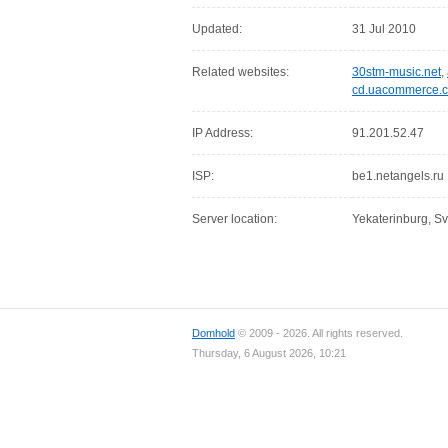
Updated:
31 Jul 2010
Related websites:
30stm-music.net
,
cd.uacommerce.
IP Address:
91.201.52.47
ISP:
be1.netangels.ru
Server location:
Yekaterinburg, S
Domhold
© 2009 - 2026. All rights reserved.
Thursday, 6 August 2026, 10:21