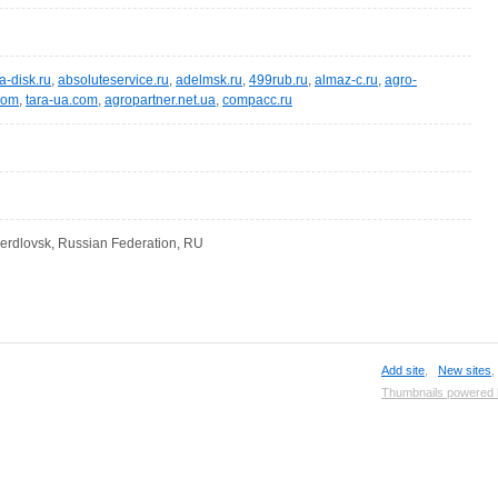
a-disk.ru
,
absoluteservice.ru
,
adelmsk.ru
,
499rub.ru
,
almaz-c.ru
,
agro-
com
,
tara-ua.com
,
agropartner.net.ua
,
compacc.ru
verdlovsk, Russian Federation, RU
Add site
,
New sites
Thumbnails powered