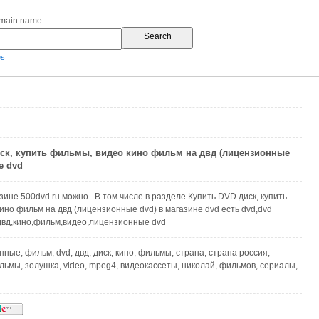
omain name:
es
ск, купить фильмы, видео кино фильм на двд (лицензионные
е dvd
зине 500dvd.ru можно . В том числе в разделе Купить DVD диск, купить
ино фильм на двд (лицензионные dvd) в магазине dvd есть dvd,dvd
,двд,кино,фильм,видео,лицензионные dvd
ные, фильм, dvd, двд, диск, кино, фильмы, страна, страна россия,
льмы, золушка, video, mpeg4, видеокассеты, николай, фильмов, сериалы,