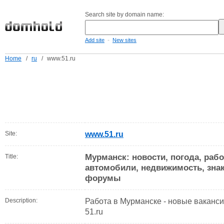
Search site by domain name:
-
Add site
New sites
Home
/
ru
/
www.51.ru
Site:
www.51.ru
Мурманск: новости, погода, рабо
Title:
автомобили, недвижимость, зна
форумы
Description:
Работа в Мурманске - новые ваканс
51.ru