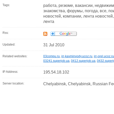
Tags:
работа, резюме, вакансии, недвижим
знакомства, форумы, погода, все, пои
новостей, компании, лента новостей
лента
Rss:
Updated:
31 Jul 2010
Related websites:
03compu.ru
,
irr-kavminvody.ucoz.ru
,
irr-orel.ucoz.ru
03241.superjob.ua
,
0412.superjob.ua
,
0432.superj
IP Address:
195.54.18.102
Server location:
Chelyabinsk, Chelyabinsk, Russian Fe