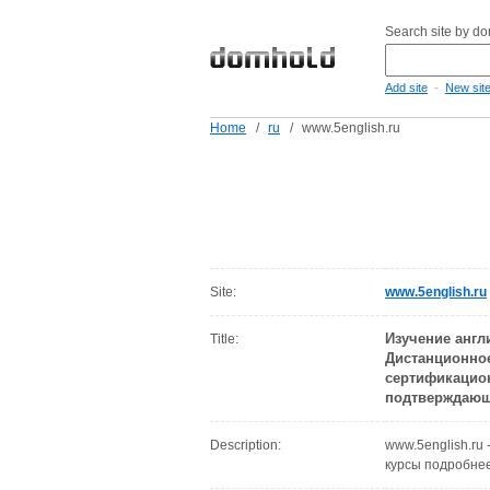
Search site by d
-
Add site
New sit
Home
/
ru
/
www.5english.ru
Site:
www.5english.ru
Изучение англ
Title:
Дистанционное
сертификационн
подтверждающе
Description:
www.5english.ru
курсы подробнее