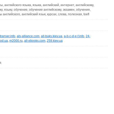
сы, английского языка, языка, английский, интернет, английскому,
у, языку, обучение, обучение английскому, экзамен, обучения,
ы английского, английский язык, курсах, слова, полезная, toefl
transer.info
,
als-alliance.com
,
all-buks.kiev.ua
,
a-b-c-d-e-f.info
,
24-
.od.ua
,
m2000.ru
,
all-ebooks.com
,
259.kiev.ua
a