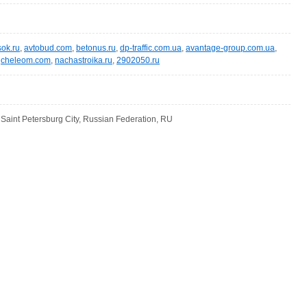
ok.ru
,
avtobud.com
,
betonus.ru
,
dp-traffic.com.ua
,
avantage-group.com.ua
,
,
cheleom.com
,
nachastroika.ru
,
2902050.ru
 Saint Petersburg City, Russian Federation, RU