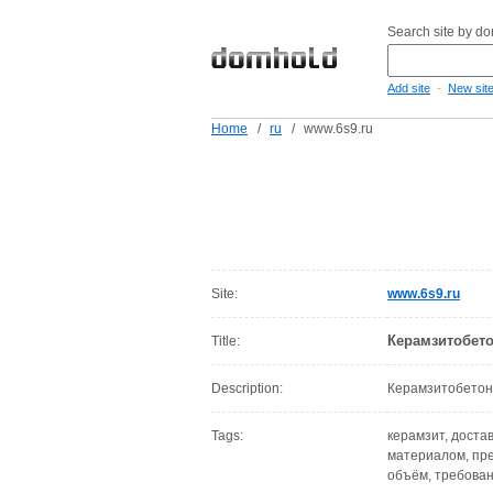
Search site by d
-
Add site
New sit
Home
/
ru
/
www.6s9.ru
Site:
www.6s9.ru
Керамзитобето
Title:
Description:
Керамзитобетон 
Tags:
керамзит, достав
материалом, пре
объём, требован