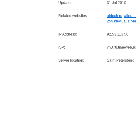
Updated:
31 Jul 2010
Related websites:
airtech.ru
,
alterai
259.kiev.ua
,
air-m
IP Address:
92.53.113.50
ISP:
vh378.timeweb.r
Server location:
Saint Petersburg,