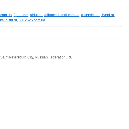
r.com.ua
,
2paul.net
,
airfull.ru
,
alliance-klimat.com.ua
,
a-service.ru
,
1vent.ru
,
itsubishi.ru
,
5012525.com.ua
u
 Saint Petersburg City, Russian Federation, RU