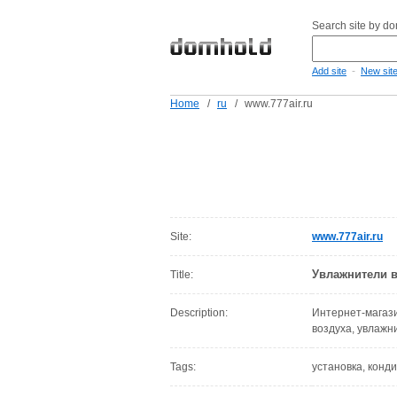
Search site by d
-
Add site
New sit
Home
/
ru
/
www.777air.ru
Site:
www.777air.ru
Увлажнители в
Title:
Description:
Интернет-магази
воздуха, увлажн
Tags:
установка, конд