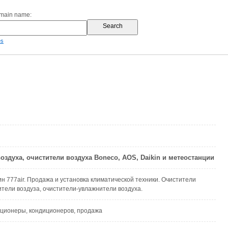
omain name:
es
оздуха, очистители воздуха Boneco, AOS, Daikin и метеостанции
н 777air. Продажа и установка климатической техники. Очистители
ители воздуза, очистители-увлажнители воздуха.
иционеры, кондиционеров, продажа