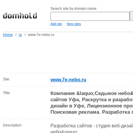
Search site by domain name:
-
Add site
New sites
Home
/
ru
/
www.7e-nebo.ru
Site:
www.7e-nebo.ru
Компания &laquo;Седьмое небо&r
Title:
сайтов Уфа, Раскрутка и разработ
дизайн в Уфе, Лицензионное пр
Поисковая реклама. Разработка 
Description:
Разработка сайтов - студия веб-диз
небо&raquo;