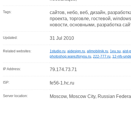
Tags:
сайтов, небо, веб, дизайн, разработка
проекта, торговле, гостевой, windows
новости, основными, разработка сай
Updated:
31 Jul 2010
Related websites:
1studio.ru
,
aidesign.ru
,
allmobilnik.ru
,
1eu.su
,
aist-
photoshop.warezforyou.ru
,
222-777.ru
,
12-nfs-unde
IP Address:
79.174.73.71
ISP:
fe56-1.hc.ru
Server location:
Moscow, Moscow City, Russian Federa