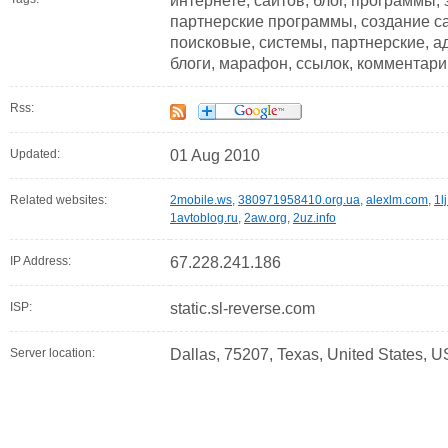
интернете, сайтов, блог, программы, 
партнерские программы, создание с
поисковые, системы, партнерские, ад
блоги, марафон, ссылок, комментари
Rss:
Updated:
01 Aug 2010
Related websites:
2mobile.ws
,
380971958410.org.ua
,
alexlm.com
,
1lj
1avtoblog.ru
,
2aw.org
,
2uz.info
IP Address:
67.228.241.186
ISP:
static.sl-reverse.com
Server location:
Dallas, 75207, Texas, United States, U