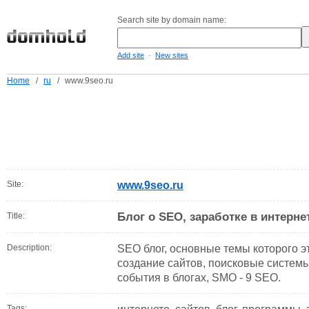
Search site by domain name:
-
Add site
New sites
Home
/
ru
/
www.9seo.ru
Site:
www.9seo.ru
Блог о SEO, заработке в интерне
Title:
Description:
SEO блог, основные темы которого эт
создание сайтов, поисковые систем
события в блогах, SMO - 9 SEO.
Tags: