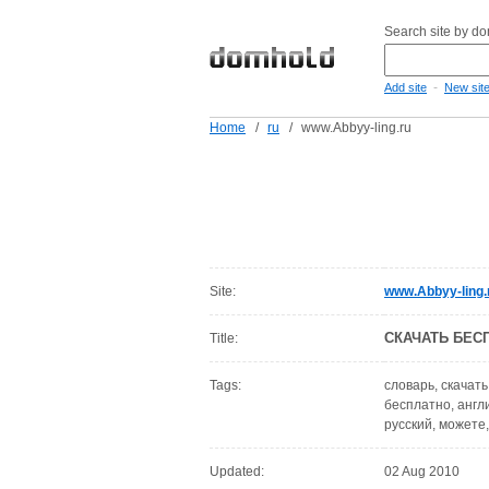
Search site by d
-
Add site
New sit
Home
/
ru
/
www.Abbyy-ling.ru
Site:
www.Abbyy-ling.
СКАЧАТЬ БЕС
Title:
Tags:
словарь, скачать
бесплатно, англи
русский, можете
Updated:
02 Aug 2010