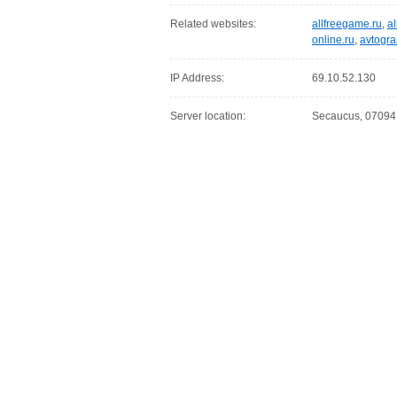
Related websites:
allfreegame.ru
,
al
online.ru
,
avtogra
IP Address:
69.10.52.130
Server location:
Secaucus, 07094,