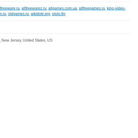
lfreeware.ru
,
allfreewarez.ru
,
allgames.com.ua
,
allfreegames.ru
,
kino-video-
n.ru
,
oldgames.ru
,
aikidoki.org
,
ololo.fm
 New Jersey, United States, US