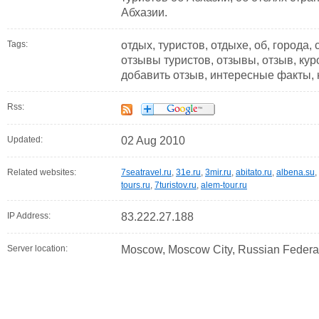
Абхазии.
Tags:
отдых, туристов, отдыхе, об, города, 
отзывы туристов, отзывы, отзыв, кур
добавить отзыв, интересные факты, 
Rss:
Updated:
02 Aug 2010
Related websites:
7seatravel.ru
,
31e.ru
,
3mir.ru
,
abitato.ru
,
albena.su
,
tours.ru
,
7turistov.ru
,
alem-tour.ru
IP Address:
83.222.27.188
Server location:
Moscow, Moscow City, Russian Federa