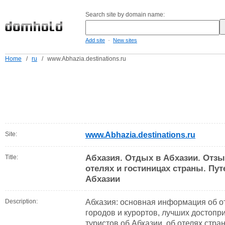
Search site by domain name:
-
Add site
New sites
Home
/
ru
/
www.Abhazia.destinations.ru
Site:
www.Abhazia.destinations.ru
Абхазия. Отдых в Абхазии. Отзы
Title:
отелях и гостиницах страны. Пу
Абхазии
Description:
Абхазия: основная информация об о
городов и курортов, лучших достопр
туристов об Абхазии, об отелях стра