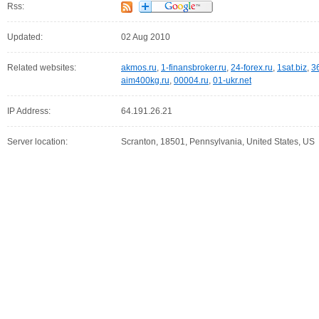
Rss:
Updated:
02 Aug 2010
Related websites:
akmos.ru
,
1-finansbroker.ru
,
24-forex.ru
,
1sat.biz
,
3
aim400kg.ru
,
00004.ru
,
01-ukr.net
IP Address:
64.191.26.21
Server location:
Scranton, 18501, Pennsylvania, United States, US