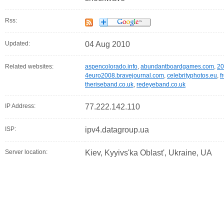
Rss:
Updated:
04 Aug 2010
Related websites:
aspencolorado.info
,
abundantboardgames.com
,
20
4euro2008.bravejournal.com
,
celebrityphotos.eu
,
f
theriseband.co.uk
,
redeyeband.co.uk
IP Address:
77.222.142.110
ISP:
ipv4.datagroup.ua
Server location:
Kiev, Kyyivs'ka Oblast', Ukraine, UA