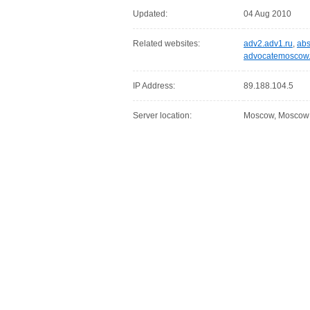
Updated:
04 Aug 2010
Related websites:
adv2.adv1.ru
,
abs
advocatemoscow.
IP Address:
89.188.104.5
Server location:
Moscow, Moscow C