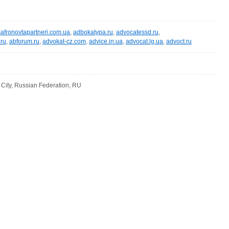
afronovtapartneri.com.ua
,
adbokatypa.ru
,
advocatessd.ru
,
ru
,
abforum.ru
,
advokat-cz.com
,
advice.in.ua
,
advocat.lg.ua
,
advoct.ru
ity, Russian Federation, RU