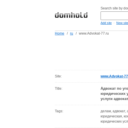
Search site by d
-
Add site
New sit
Home
/
ru
/
www.Advokat-77.ru
Site:
www.Advokat-77
Адвокат по уг
Title:
юридических у
услуги адвокат
Tags:
делам, адвокат,
юридическая, кон
юридических усл