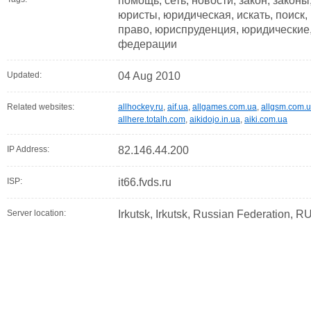
помощь, сеть, новости, закон, законы,
юристы, юридическая, искать, поиск,
право, юриспруденция, юридические,
федерации
Updated:
04 Aug 2010
Related websites:
allhockey.ru
,
aif.ua
,
allgames.com.ua
,
allgsm.com.
allhere.totalh.com
,
aikidojo.in.ua
,
aiki.com.ua
IP Address:
82.146.44.200
ISP:
it66.fvds.ru
Server location:
Irkutsk, Irkutsk, Russian Federation, R