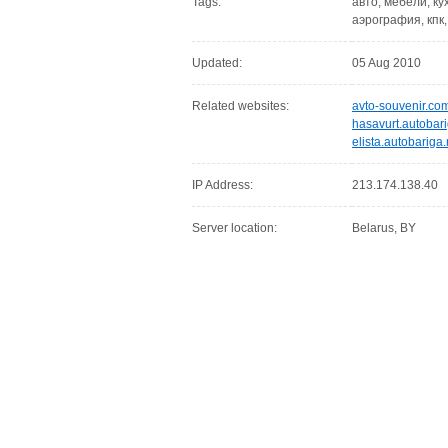
Tags:
авто, мебели, к
аэрография, кпк,
Updated:
05 Aug 2010
Related websites:
avto-souvenir.co
hasavurt.autobari
elista.autobariga.
IP Address:
213.174.138.40
Server location:
Belarus, BY