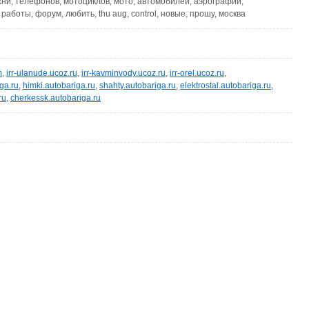
ухни, телефонов, мотоциклов, мото, автомобилей, аэрографии,
 работы, форум, любить, thu aug, control, новые, прошу, москва
m
,
irr-ulanude.ucoz.ru
,
irr-kavminvody.ucoz.ru
,
irr-orel.ucoz.ru
,
ga.ru
,
himki.autobariga.ru
,
shahty.autobariga.ru
,
elektrostal.autobariga.ru
,
ru
,
cherkessk.autobariga.ru