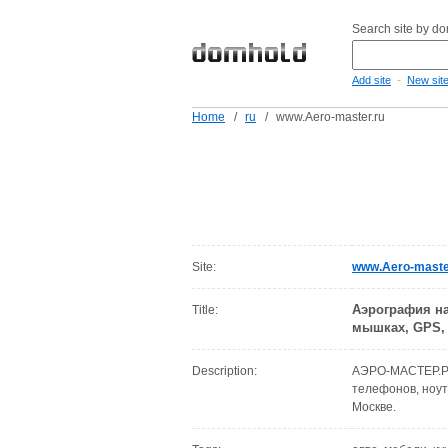
Search site by d
-
Add site
New sit
Home
/
ru
/
www.Aero-master.ru
Site:
www.Aero-maste
Аэрография на
Title:
мышках, GPS, 
Description:
АЭРО-МАСТЕР.РУ
телефонов, ноут
Москве.