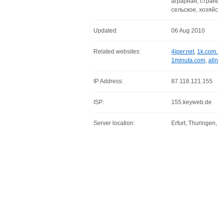
аграрная, страны
сельское, хозяй
Updated:
06 Aug 2010
Related websites:
4iper.net
,
1k.com
1minuta.com
,
all
IP Address:
87.118.121.155
ISP:
155.keyweb.de
Server location:
Erfurt, Thuringen