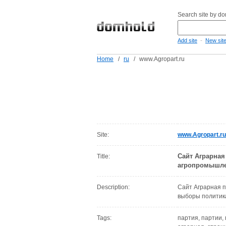
Search site by d
-
Add site
New sit
Home
/
ru
/
www.Agropart.ru
Site:
www.Agropart.ru
Сайт Аграрная
Title:
агропромышле
Description:
Сайт Аграрная 
выборы политик
Tags:
партия, партии,