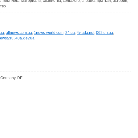
, комплекс, материалы, хозяйства, сельского, справка, краткая, история,
ство
.ua
,
allnews.com.ua
,
1news-world.com
,
24.ua
,
4vlada.net
,
062.dn.ua
,
newstv.ru
,
40a.kiev.ua
, Germany, DE