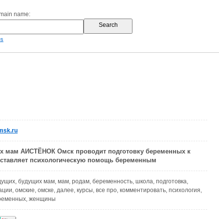
omain name:
es
msk.ru
х мам АИСТЁНОК Омск проводит подготовку беременных к
оставляет психологическую помощь беременным
ущих, будущих мам, мам, родам, беременность, школа, подготовка,
ции, омские, омске, далее, курсы, все про, комментировать, психология,
еременных, женщины