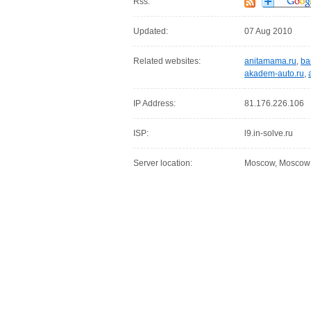
Rss:
Updated:
07 Aug 2010
Related websites:
anitamama.ru
,
ba
akadem-auto.ru
,
IP Address:
81.176.226.106
ISP:
l9.in-solve.ru
Server location:
Moscow, Moscow C