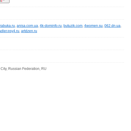
rabuka.ru
,
anisa.com.ua
,
4k-dominfo.ru
,
butuzik.com
,
4women.su
,
062.dn.ua
,
adler.psy4.ru
,
artdzen.ru
ity, Russian Federation, RU