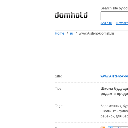
Search site by d
-
Add site
New sit
Home
/
ru
/
www.Aistenok-omsk.ru
Site:
www.Aistenok-o
Школа будущи
Title:
родам и пред
Tags:
беременных, буд
школы, консульта
ребенок, для б