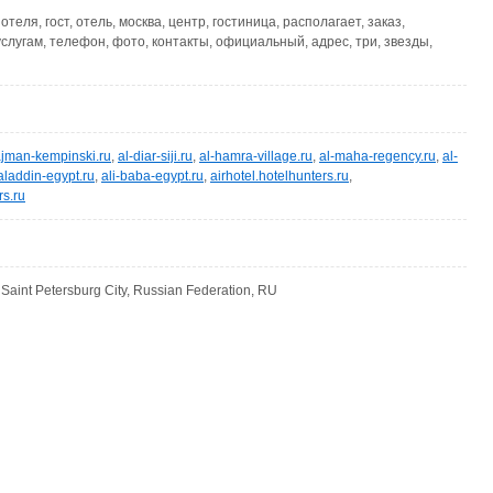
отеля, гост, отель, москва, центр, гостиница, располагает, заказ,
услугам, телефон, фото, контакты, официальный, адрес, три, звезды,
jman-kempinski.ru
,
al-diar-siji.ru
,
al-hamra-village.ru
,
al-maha-regency.ru
,
al-
aladdin-egypt.ru
,
ali-baba-egypt.ru
,
airhotel.hotelhunters.ru
,
rs.ru
 Saint Petersburg City, Russian Federation, RU