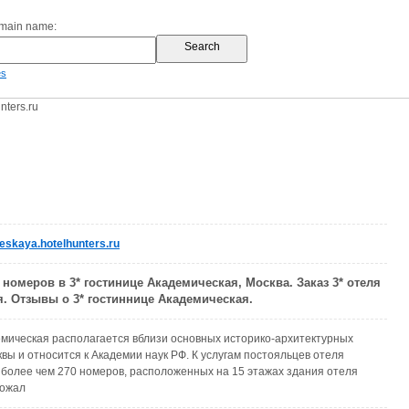
omain name:
es
ters.ru
skaya.hotelhunters.ru
номеров в 3* гостинице Академическая, Москва. Заказ 3* отеля
. Отзывы о 3* гостиннице Академическая.
мическая располагается вблизи основных историко-архитектурных
вы и относится к Академии наук РФ. К услугам постояльцев отеля
 более чем 270 номеров, расположенных на 15 этажах здания отеля
пожал