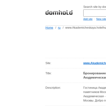
Search site by d
-
Add site
New sit
Home
/
ru
/
www.Akademicheskaya.hotelhun
Site:
www.Akademiche
Бронирование 
Title:
Академическая
Description:
Гостиница Акаде
памятников Моск
Академическая -
Москвы. Добро 