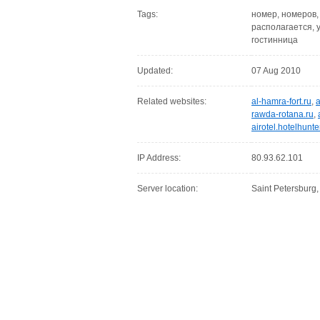
Tags:
номер, номеров, 
располагается, 
гостинница
Updated:
07 Aug 2010
Related websites:
al-hamra-fort.ru
,
a
rawda-rotana.ru
,
airotel.hotelhunte
IP Address:
80.93.62.101
Server location:
Saint Petersburg,