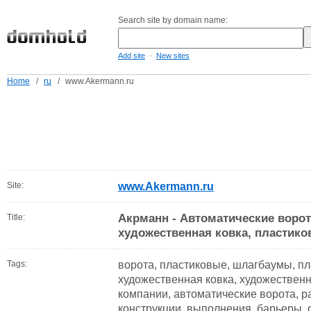
Search site by domain name:
-
Add site
New sites
Home
/
ru
/
www.Akermann.ru
Site:
www.Akermann.ru
Акрманн - Автоматические воро
Title:
художественная ковка, пластико
Tags:
ворота, пластиковые, шлагбаумы, пл
художественная ковка, художественн
компании, автоматические ворота, р
конструкции, выполнения, барьеры,