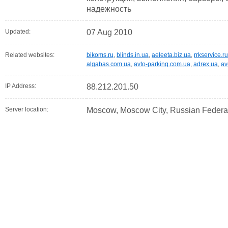
надежность
Updated:
07 Aug 2010
Related websites:
bikoms.ru
,
blinds.in.ua
,
aeleeta.biz.ua
,
rrkservice.ru
algabas.com.ua
,
avto-parking.com.ua
,
adrex.ua
,
av
IP Address:
88.212.201.50
Server location:
Moscow, Moscow City, Russian Federa