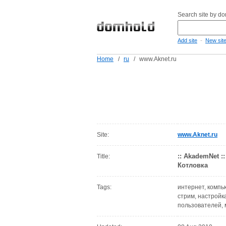
Search site by d
-
Add site
New sit
Home
/
ru
/
www.Aknet.ru
Site:
www.Aknet.ru
:: AkademNet 
Title:
Котловка
Tags:
интернет, компь
стрим, настройк
пользователей, 