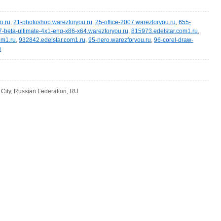
ro.ru
,
21-photoshop.warezforyou.ru
,
25-office-2007.warezforyou.ru
,
655-
-beta-ultimate-4x1-eng-x86-x64.warezforyou.ru
,
815973.edelstar.com1.ru
,
om1.ru
,
932842.edelstar.com1.ru
,
95-nero.warezforyou.ru
,
96-corel-draw-
u
ity, Russian Federation, RU