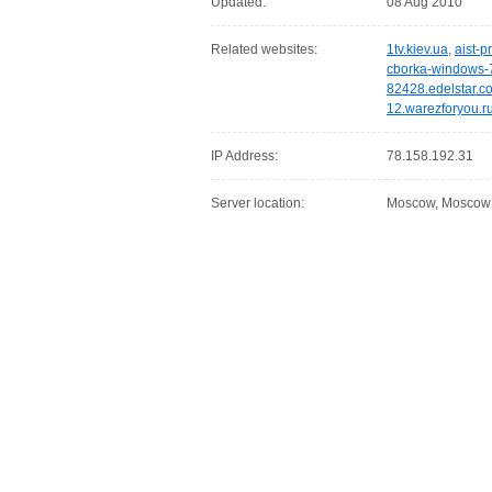
Updated:
08 Aug 2010
Related websites:
1tv.kiev.ua
,
aist-p
cborka-windows-7
82428.edelstar.c
12.warezforyou.r
IP Address:
78.158.192.31
Server location:
Moscow, Moscow C