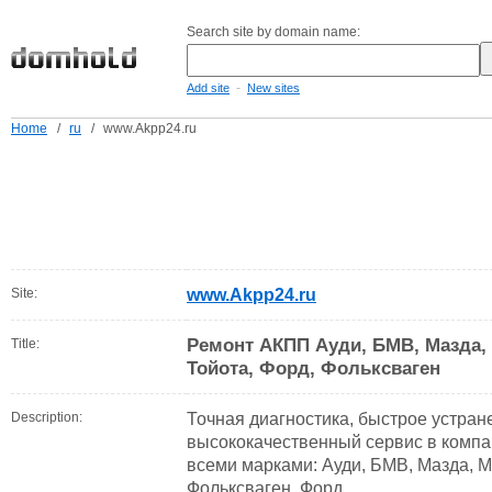
Search site by domain name:
-
Add site
New sites
Home
/
ru
/
www.Akpp24.ru
Site:
www.Akpp24.ru
Ремонт АКПП Ауди, БМВ, Мазда, 
Title:
Тойота, Форд, Фольксваген
Description:
Точная диагностика, быстрое устран
высококачественный сервис в компа
всеми марками: Ауди, БМВ, Мазда, М
Фольксваген, Форд.