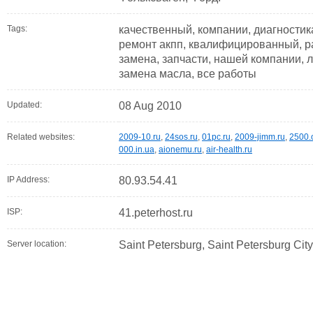
Tags:
качественный, компании, диагностика
ремонт акпп, квалифицированный, р
замена, запчасти, нашей компании, 
замена масла, все работы
Updated:
08 Aug 2010
Related websites:
2009-10.ru
,
24sos.ru
,
01pc.ru
,
2009-jimm.ru
,
2500.
000.in.ua
,
aionemu.ru
,
air-health.ru
IP Address:
80.93.54.41
ISP:
41.peterhost.ru
Server location:
Saint Petersburg, Saint Petersburg Cit