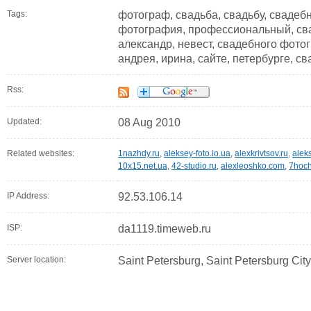
Tags:
фотограф, свадьба, свадьбу, сваде
фотография, профессиональный, сва
александр, невест, свадебного фото
андрея, ирина, сайте, петербурге, с
Rss:
Updated:
08 Aug 2010
Related websites:
1nazhdy.ru
,
aleksey-foto.io.ua
,
alexkrivtsov.ru
,
alek
10x15.net.ua
,
42-studio.ru
,
alexleoshko.com
,
7hoch
IP Address:
92.53.106.14
ISP:
da1119.timeweb.ru
Server location:
Saint Petersburg, Saint Petersburg Cit