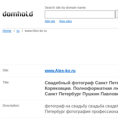
Search site by domain name:
-
Add site
New sites
Home
/
ru
/
www.Alex-ko.ru
Site:
www.Alex-ko.ru
Свадебный фотограф Санкт Пет
Title:
Коряковцев. Полноформатная л
Санкт Петербург Пушкин Павлов
Description:
фотограф на свадьбу свадьба свад
Петербург фотография профессион