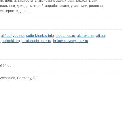
йн, деньги, заработать, экономическая, играй, зарабатывай,
еального, дохода, которой, зарабатывают, участники, ролевая,
 интернете, golden
,
allfree4you.net
,
radio-kharkov.info
,
oldgames.ru
,
altbroker.ru
,
aif.ua
,
,
aikidoki.org
,
irr-ulanude.ucoz.ru
,
irr-kavminvody.ucoz.ru
ofi24.eu
-Westfalen, Germany, DE