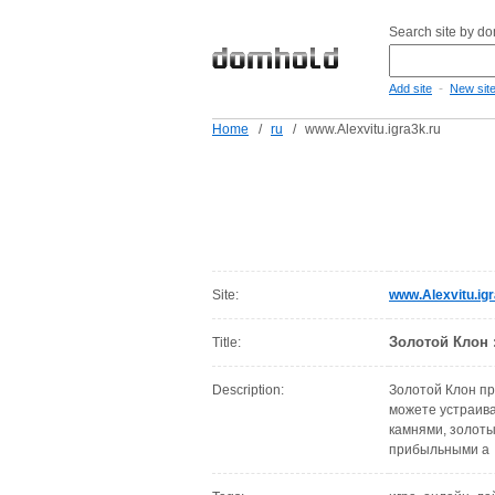
Search site by d
-
Add site
New sit
Home
/
ru
/
www.Alexvitu.igra3k.ru
Site:
www.Alexvitu.igr
Золотой Клон 
Title:
Description:
Золотой Клон пр
можете устраива
камнями, золоты
прибыльными а