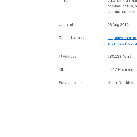
Tags:
игра, онлайн, ла
возможностью, р
заработок, сети,
Updated:
08 Aug 2010
Related websites:
allgames.com.ua
allgsm.vipshop.ru
IP Address:
188.138.40.36
ISP:
loft4704.serverpr
Server location:
Hürth, Nordrhein