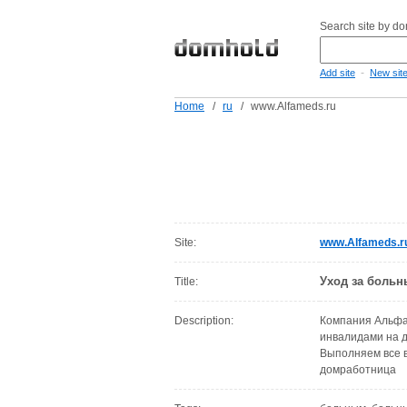
Search site by d
-
Add site
New sit
Home
/
ru
/
www.Alfameds.ru
Site:
www.Alfameds.r
Уход за боль
Title:
Description:
Компания Альфа
инвалидами на 
Выполняем все 
домработница