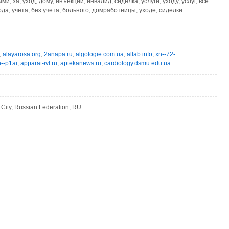
и, за, уход, дому, инъекции, инвалид, сиделка, услуги, уходу, услуг, все
ода, учета, без учета, больного, домработницы, уходе, сиделки
,
alayarosa.org
,
2anapa.ru
,
algologie.com.ua
,
allab.info
,
xn--72-
--p1ai
,
apparat-ivl.ru
,
aptekanews.ru
,
cardiology.dsmu.edu.ua
ity, Russian Federation, RU