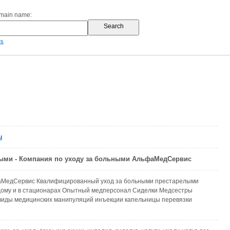
omain name:
es
u
ными - Компания по уходу за больными АльфаМедСервис
МедСервис Квалифицированный уход за больными престарелыми
дому и в стационарах Опытный медперсонал Сиделки Медсестры
виды медицинских манипуляций инъекции капельницы перевязки