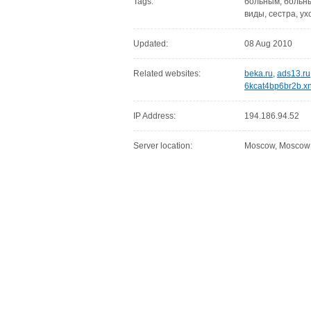
Tags:
больным, больным
виды, сестра, ух
Updated:
08 Aug 2010
Related websites:
beka.ru
,
ads13.ru
6kcat4bp6br2b.xn
IP Address:
194.186.94.52
Server location:
Moscow, Moscow C