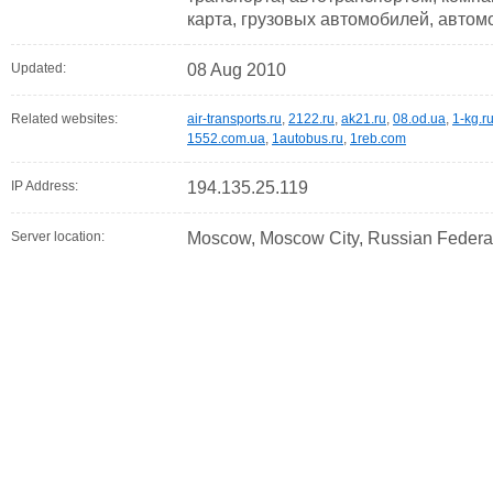
карта, грузовых автомобилей, авто
Updated:
08 Aug 2010
Related websites:
air-transports.ru
,
2122.ru
,
ak21.ru
,
08.od.ua
,
1-kg.r
1552.com.ua
,
1autobus.ru
,
1reb.com
IP Address:
194.135.25.119
Server location:
Moscow, Moscow City, Russian Federa