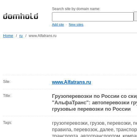
Search site by domain name:
-
Add site
New sites
Home
/
ru
/
www.Alfatrans.ru
Site:
www.Alfatrans.ru
Грузоперевозки по России со ск
Title:
"АльфаТранс": автоперевозки г
грузовые перевозки по России
Tags:
грузоперевозки, грузов, перевозки, п
правила, перевозок, далее, транспорт
транспорта, автотранспортом, компа