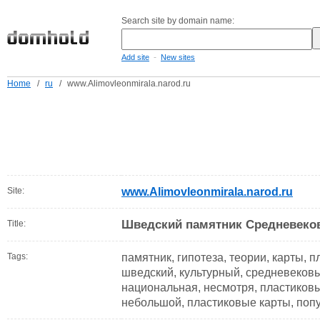
Search site by domain name:
-
Add site
New sites
Home
/
ru
/
www.Alimovleonmirala.narod.ru
Site:
www.Alimovleonmirala.narod.ru
Шведский памятник Средневековь
Title:
Tags:
памятник, гипотеза, теории, карты, п
шведский, культурный, средневековья
национальная, несмотря, пластиковы
небольшой, пластиковые карты, поп