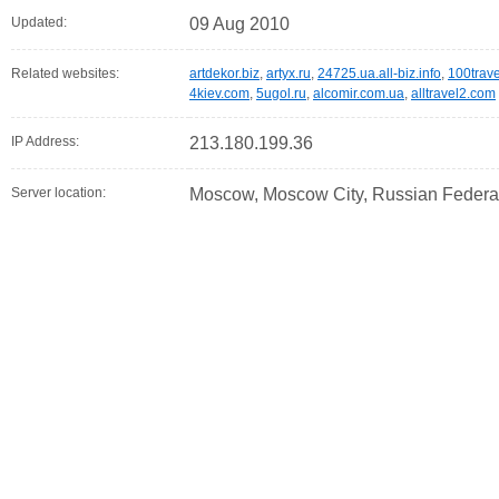
Updated:
09 Aug 2010
Related websites:
artdekor.biz
,
artyx.ru
,
24725.ua.all-biz.info
,
100trav
4kiev.com
,
5ugol.ru
,
alcomir.com.ua
,
alltravel2.com
IP Address:
213.180.199.36
Server location:
Moscow, Moscow City, Russian Federa