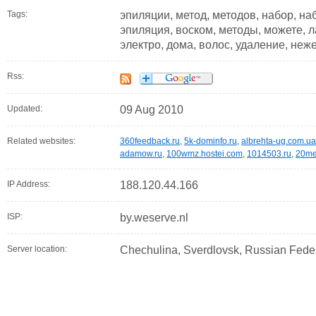
Tags:
эпиляции, метод, методов, набор, на
эпиляция, воском, методы, можете, л
электро, дома, волос, удаление, не
Rss:
Updated:
09 Aug 2010
Related websites:
360feedback.ru
,
5k-dominfo.ru
,
albrehta-ug.com.ua
adamow.ru
,
100wmz.hostei.com
,
1014503.ru
,
20me
IP Address:
188.120.44.166
ISP:
by.weserve.nl
Server location:
Chechulina, Sverdlovsk, Russian Fede