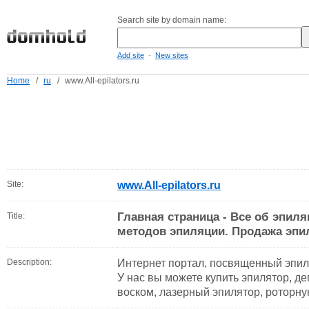
Search site by domain name:
-
Add site
New sites
Home
/
ru
/
www.All-epilators.ru
Site:
www.All-epilators.ru
Главная страница - Все об эпиля
Title:
методов эпиляции. Продажа эпи
Description:
Интернет портал, посвященный эпил
У нас вы можете купить эпилятор, д
воском, лазерный эпилятор, роторну