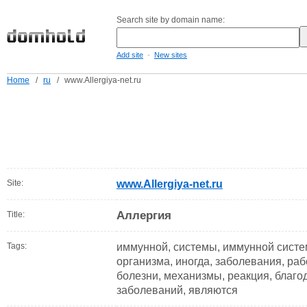
Search site by domain name:
-
Add site
New sites
Home
/
ru
/
www.Allergiya-net.ru
Site:
www.Allergiya-net.ru
Аллергия
Title:
Tags:
иммунной, системы, иммунной систе
организма, иногда, заболевания, раб
болезни, механизмы, реакция, благод
заболеваний, являются