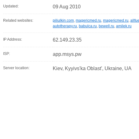
Updated:
09 Aug 2010
Related websites:
piliulkin.com
,
magericmed.ru
,
magericmed.ru
,
allfu
autotherapy.ru
,
babulca.ru
,
bewell.ru
,
amilek.ru
IP Address:
62.149.23.35
ISP:
app.msys.pw
Server location:
Kiev, Kyyivs'ka Oblast', Ukraine, UA