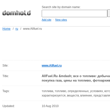
Search site by domain name:
-
Add site
New sites
Home
/
ru
/
www.Allfuel.ru
Site:
www.Allfuel.ru
AllFuel.Ru &mdash; все о топливе: добыча
Title:
покупка газа, цены на топливо, фотоархи
Tags:
топлива, топливо, определенных, условиях, кот
характеризуется, веществ, влияние, представля
Updated:
10 Aug 2010