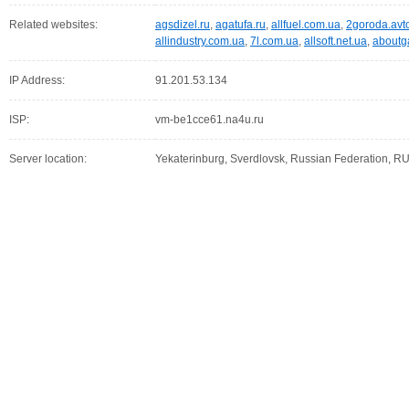
Related websites:
agsdizel.ru
,
agatufa.ru
,
allfuel.com.ua
,
2goroda.avt
allindustry.com.ua
,
7l.com.ua
,
allsoft.net.ua
,
aboutg
IP Address:
91.201.53.134
ISP:
vm-be1cce61.na4u.ru
Server location:
Yekaterinburg, Sverdlovsk, Russian Federation, R